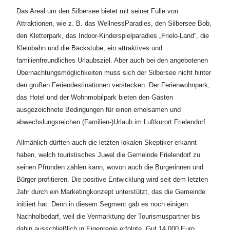
Das Areal um den Silbersee bietet mit seiner Fülle von
Attraktionen, wie z. B. das WellnessParadies, den Silbersee Bob,
den Kletterpark, das Indoor-Kinderspielparadies „Frielo-Land“, die
Kleinbahn und die Backstube, ein attraktives und
familienfreundliches Urlaubsziel. Aber auch bei den angebotenen
Übernachtungsmöglichkeiten muss sich der Silbersee nicht hinter
den großen Feriendestinationen verstecken. Der Ferienwohnpark,
das Hotel und der Wohnmobilpark bieten den Gästen
ausgezeichnete Bedingungen für einen erholsamen und
abwechslungsreichen (Familien-)Urlaub im Luftkurort Frielendorf.
Allmählich dürften auch die letzten lokalen Skeptiker erkannt
haben, welch touristisches Juwel die Gemeinde Frielendorf zu
seinen Pfründen zählen kann, wovon auch die Bürgerinnen und
Bürger profitieren. Die positive Entwicklung wird seit dem letzten
Jahr durch ein Marketingkonzept unterstützt, das die Gemeinde
initiiert hat. Denn in diesem Segment gab es noch einigen
Nachholbedarf, weil die Vermarktung der Tourismuspartner bis
dahin ausschließlich in Eigenregie erfolgte. Gut 14.000 Euro