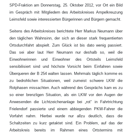
SPD-Fraktion am Donnerstag, 25. Oktober 2012, vor Ort ein Bild
im Gespräch mit Mitgliedern des Arbeitskreises Ampelkreuzung
Leimsfeld sowie interessierten Bürgerinnen und Bürgern gemacht.
Seitens des Arbeitskreises berichtete Herr Markus Neumann über
den täglichen Wahnsinn, der sich an dieser stark frequentierten
Ortsdurchfahrt abspielt. Zum Glück ist bis dato wenig passiert.
Das sei aber laut Herr Neumann nur deshalb so, weil die
Einwohnerinnen und Einwohner des Ortsteils Leimsfeld
sensibilisiert sind und höchste Vorsicht beim Einfahren sowie
Überqueren der B 254 walten lassen. Mehrmals täglich komme es
zu bedrohlichen Situationen, weil zumeist schwere LKW die
Rotphasen missachten. Auch während des Gesprächs kam es zu
so einer brenzligen Situation, als ein LKW vor den Augen der
Anwesenden die Lichtzeichenanlage bei „rot“ in Fahrtrichtung
Frielendorf passierte und einem abbiegenden PKW-Fahrer die
Vorfahrt nahm. Hierbei wurde nur allzu deutlich, dass die
Schaltzeiten zu kurz getaktet sind. Ein Problem, auf das der
Arbeitskreis bereits im Rahmen eines Ortstermins mit